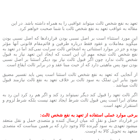
تعهد به نفع شخص ثالث میتواند عواقبی را به همراه داشته باشد. در این
مقاله به عواقب تعهد به نفع شخص ثالت با شما صحبت خواهم کرد.
این مورد استثناء است بر اصل نسبی بودن قراردادها که اصل نسبی بودن
میگوید معاملات و عقود فقط درباره طرفین و قائم‌مقام قانونی آنها مؤثر
بوده و جز در موارد استثنائی به اشخاص ثالث سرایت نمی‌کند اما در تعهد به
نفع شخص ثالث نتیجه مهم آن این است که ایجاد این تعهد نیاز به قبول
شخص ثالث ندارد چون اگر قبول ثالث نیاز بود دیگر استثنا بر اصل نسبی
بودن نبود پس ماهیتی دارد که از حیث مبنا عقد و در برابر ثالث ایقاع است.
از آنجایی که تعهد به نفع شخص ثالث استثنا است پس باید تفسیر مضیق
شود بنابر این تملک به سود ثالث بر خلاف تعهد به نفع ثالث نیازمند قبول
ثالث میباشد .
اگر ثالث تعهد را قبول کند دیگر نمیتواند رد کند و اگر هم رد کرد این رد به
معنای ابرا است پس قبول ثالث شرط ایجاد تعهد نیست بلکه شرط لزوم و
استقرار تعهد است.
برخی موارد عملی استفاده از تعهد به نفع شخص ثالث:
در قرارداد حمل و نقل که میان ارسال کننده و متصدی حمل و نقل منعقد
میشود تعهدی به سود گیرنده کالا وجود دارد که بر همین مبناست که متصدی
متعهد به تحویل کالا به اوست.