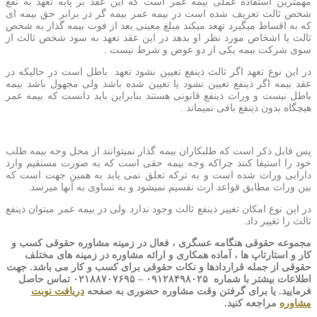
مهمترین استفاده عملی بیمه عمر است که این عقد بر پایه تعهد به نفع
شخص ثالث تعریف شده است در بیمه عمر بیمه گر در برابر حق بیمه ای
که به اقساط میگیرد تهعد میکند مبلغ معینی بعد از فوت بیمه گذار به شخص
ثالث یا اشخاص مورد نظر او بدهد در این عقد تعهد به سود شخص ثالث از
سوی شرکت بیمه یکی از دو عوض و شرط نیست .
در این نوع تعهد اگر ثالث ذینفع تعیین نشود تعهد باطل است در حالیکه در
عقد بیمه اگر ذینفع تعیین نشود یا تعیین شده باشد ولی مجهول باشد بیمه
باطل نیست و وراث ذینفع قانونی هستند بنابراین باید دانست که بیمه عمر
هیچگاه بدون ذینفع باقی نمیماند .
پس
قابل ذکر است که طلبکاران بیمه گذار نمیتوانند از محل وجه بیمه طلب
خود را استیفا کنند چراکه وجه بیمه حقی است که به صورت مستقیم وارد
دارایی وراث شده است و به ترکه تعلق نمی یابد به همین جهت است که
بین وراث مطابق قواعد ارث تقسیم نمیشود و به تساوی به آنها میرسد.
در این نوع امکان تغییر ذینفع ثالث وجود ندارد ولی در بیمه عمر میتوان ذینفع
ثالث را تغییر داد.
مجموعه حقوقی هنگامه عسگری ، فعال در زمینه مشاوره حقوقی کسب و
کار و استارتاپ ها ، آماده همکاری و ارائه مشاوره در زمینه های مختلف
حقوقی از جمله قراردادها و نکات حقوقی برای کسب و کار می باشد. جهت
اطلاعات بیشتر با شماره ۰۹۱۲۸۴۹۸۰۲۵ – ۰۲۱۸۸۷۰۷۶۹۵ تماس حاصل
فرمایید. یا برای گرفتن وقت مشاوره حضوری به صفحه
دریافت نوبت
مشاوره
مراجعه کنید.