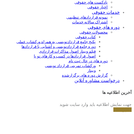
پادکست های حقوقی
اخبار حقوقی
خدمات حقوقی
نمونه قراردادهای تنظیمی
اشتراک سالانه خدمات
دوره های حقوقی
محصولات حقوقی
کتاب حقوقی
پکیج جامع قراردادنویسی به همراه ورکشاپ عملی
دوره جامع قراردادنويسی و آشنايی با قراردادها
فیلم وبینار اصول مذاکرات قراردادی
اصول قراردادها در کسب و کارهای نو پا
دوره های در حال ثبت نام
ورکشاپ تمرینی قرارداد نویسی
وبینار
گزارش دوره های برگزارشده
درخواست مشاوره آنلاین
آخرین اطلاعیه ها
جهت نمایش اطلاعیه باید وارد سایت شوید
شروع کنید