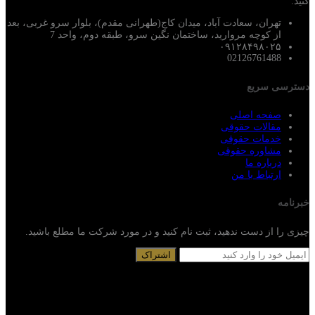
کنید.
تهران، سعادت آباد، میدان کاج(طهرانی مقدم)، بلوار سرو غربی، بعد
از کوچه مروارید، ساختمان نگین سرو، طبقه دوم، واحد 7
۰۹۱۲۸۴۹۸۰۲۵
02126761488
دسترسی سریع
صفحه اصلی
مقالات حقوقی
خدمات حقوقی
مشاوره حقوقی
درباره ما
ارتباط با من
خبرنامه
چیزی را از دست ندهید، ثبت نام کنید و در مورد شرکت ما مطلع باشید.