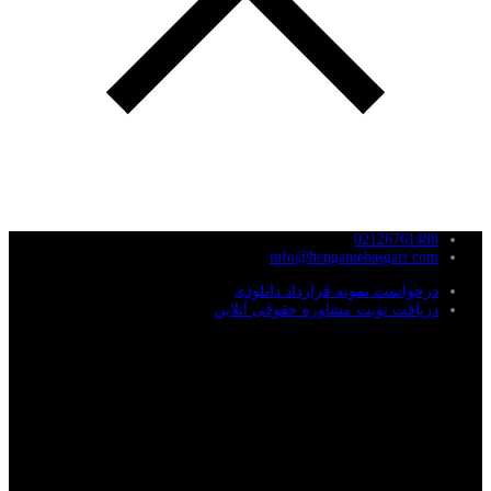
02126761488
info@hengamehasgari.com
درخواست نمونه قرارداد دانلودی
دریافت نوبت مشاوره حقوقی آنلاین