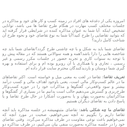
امروزه یکی از دغدغه های افراد در زمینه کسب و کار های خود و مذاکره در
جلسات مختلف کسب مهارت در هنگام طرح تقاضا ها می باشد، توانایی
تشخیص اینکه :آیا شما به عنوان مذاکره کننده در شرایطی قرار گرفته اید
که بتوانید تقاضایی را طرح کنید؟آیا شما به نوع تقاضای خود و نحوه طرح آن
شناخت کامل دارید؟
تقاضای شما باید به شکل و با چه چاشنی طرح گردد؟تقاضای شما باید چه
شاخصه هایی را دارا باشد؟همه و همه سوالاتی هستند که در مقاله پیش رو
با توجه به سنوات کاری و تجربه حضور در جلسات مکرر رسمی و غیر
رسمی ، تجاری و یا همکاری با آن روبرو بوده ام و برای استفاده و بهره
گیری شما دوستان و بازدیدکنندگان محترم سایت قرار داده ام.
تعریف تقاضا:
تقاضا در لغت به معنی میل و خواسته است. اکثر تقاضاهای
ما در عالم کسب‌وکار مالی است، یعنی باوجود اهداف مالی و کسب درآمد
بیشتر و سود واقعی‌تر، گفتگوها و مذاکرات خود را در حوزه کسب‌وکار
طرح‌ریزی و گسترش می‌دهیم.جالب است بدانیم ما در بسیاری از گفتگوها و
مذاکراتمان به‌صورت پنهان و یا به‌صورت آشکارا در حال طرح تقاضا و یا
پاسخ دادن به تقاضای دیگران هستیم.
تقاضای ما چه شکلی باشد:
تقاضای مثبتهمیشه در جلسه مذاکره باید آنچه
تقاضا داریم را بگوییم نه آنچه نمی‌خواهیم، صحبت در مورد آنچه که
نمی‌خواهیم باعث نوعی مقاومت در طرف مذاکره می‌گردد. وقتی تقاضای
خود را در جلسه مذاکره به‌صورت منفی بیان می‌کنیم، در طرف مذاکره دو