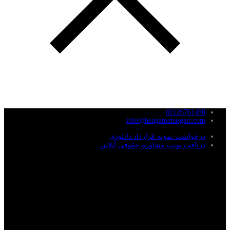
02126761488
info@hengamehasgari.com
درخواست نمونه قرارداد دانلودی
دریافت نوبت مشاوره حقوقی آنلاین