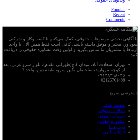
ویدیوهای حقوقی
Popular
Recent
Comments
با آگاهی بخشی موضوعات حقوقی، کمک می‌‎کنیم تا کسب‌وکار و شرکتی
سودآور، معتبر و موفق داشته باشید. کافی است فقط همین الان با واحد
ارتباط با مشتریان ما تماس بگیرید و اولین وقت مشاوره حقوقی را دریافت
کنید.
تهران، سعادت آباد، میدان کاج(طهرانی مقدم)، بلوار سرو غربی، بعد
از کوچه مروارید، ساختمان نگین سرو، طبقه دوم، واحد 7
۰۹۱۲۸۴۹۸۰۲۵
02126761488
دسترسی سریع
صفحه اصلی
مقالات حقوقی
خدمات حقوقی
مشاوره حقوقی
درباره ما
ارتباط با من