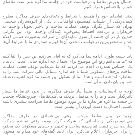
احتمال پذیرش تقاضا و درخواست خود در جلسه مذاکره بهتر است تقاضای
خود را بااحساس همراه کنیم.
یعنی تقاضای خود را همسو با شرایط و دغدغه‌های طرف مذاکره مطرح
کنیم.دریکی از جلسات کمیسیون توافقات، با یکی از انبوه‌سازان شخصی
تهران که بسیار نگران توقف عملیات ساخت و تأخیر تحویل واحدها به
خریداران و دریافت اقساط پیش‌خرید کنندگان واحدها بود، این نگرانی
چندین بار در آن جلسه از سوی نمایندگان آن شرکت به‌صورت ضمنی اعلام
شد و مشخص‌ترین درخواست مخفی آن‌ها فهم و همدردی ما با شرایط آن‌ها
بود.
باید جلسه طوری ادامه پیدا می‌کرد که به آقای سازنده این حس را القا کنیم
که “ما می‌دانیم رفع این موضوع برای شما تا چه اندازه حیاتی است “، باید با
یک احساس همدردی اعلام می‌کردیم که ما می‌دانیم توقف فعلی عملیات
ساخت برج‌های مسکونی شما تا چه اندازه مسائل مالی شرکت شما را به
مخاطره انداخته است و هدف ما از تشکیل این جلسه مذاکره اهمیت دغدغه
شما و پایان دادن به آن است.
توجه به احساسات و منشأ نیاز طرف مذاکره، در نحوه تقاضا ما بسیار
تأثیرگذار است و ما را به هدفمان نزدیک می‌کند.تقاضای صریح:هنگام صحبت
در جلسه مذاکره هراندازه ما در مورد موضوع تقاضا صراحت بیشتری داشته
باشیم، احتمال به دست آوردن آن بیشتر است.
تردید در بیان تقاضا موجب نوعی بی‌اعتمادی در طرف مذاکره
می‌شود.دریکی از جلساتی که شرکت کرده بودم، وقتی نماینده شرکت
سازنده شرح قیمت تمام‌شده ساخت و تجهیز واحدهای مسکونی یک مجتمع
را برای خریداران اعلام می‌کرد، برای تأیید گفته‌های خود مدام به مسئول