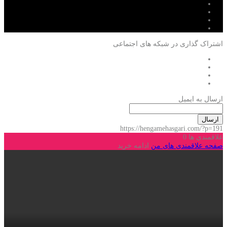
اشتراک گذاری در شبکه های اجتماعی
ارسال به ایمیل
ارسال
https://hengamehasgari.com/?p=191
علاقمندی ها
0
صفحه علاقمندی های من
ادامه خرید