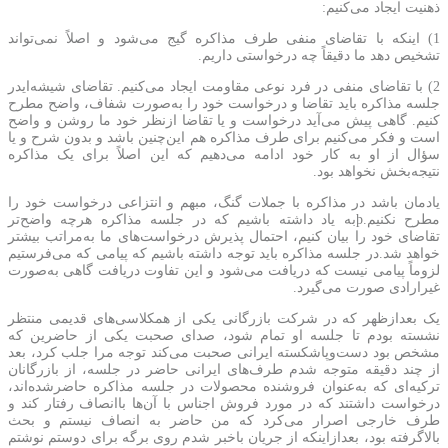
ذهنیت ایجاد می‌کنیم:
1) اینکه با تقاضای منفی طرف مذاکره گیج می‌شود و اصلاً نمی‌تواند
تشخیص دهد ما دقیقاً چه درخواستی داریم.
2) با تقاضای منفی در فرد نوعی مقاومت ایجاد می‌کنیم. تقاضای شیشه‌ایدر
جلسه مذاکره باید تقاضا و درخواست خود را به‌صورت شفاف، واضح مطرح
کنیم. گاهی پیش می‌آید درخواست و یا تقاضا ازنظر خود ما روشن و واضح
است و فکر می‌کنیم برای طرف مذاکره هم این‌چنین باشد و بدون شرح و یا
سؤال از او به کار خود ادامه می‌دهیم که این اصلاً برای یک مذاکره
نتیجه‌بخش نخواهد بود.
یادمان باشد در مذاکره با جملات گنگ، مبهم و انتزاعی درخواست خود را
مطرح نکنیم.þبه یاد داشته باشیم که در جلسه مذاکره هرچه واضح‌تر
تقاضای خود را بیان کنیم، احتمال پذیرش درخواست‌های ما به‌مراتب بیشتر
خواهد شد.در جلسه مذاکره باید توجه داشته باشیم که پیامی که می‌فرستیم
لزوماً پیامی نیست که دریافت می‌شود و این تفاوت دریافت گاهی به‌صورت
غیرارادی صورت می‌گیرد.
یک بعدازظهر که در شرکت بازرگانی یکی از همکلاسی‌های قدیمی منتظر
نشسته بودم تا جلسه او تمام شود، صدای صحبت یکی از حاضرین که
مشخص بود دست‌وپاشکسته ایرانی صحبت می‌کند توجه مرا جلب کرد، بعد
از چند دقیقه متوجه شدم طرف‌های ایرانی حاضر در جلسه، از بازرگانان
ترکیه‌ای که به‌عنوان فروشنده محصولات در جلسه مذاکره حاضرشده‌اند،
درخواست داشتند که در مورد فروش اجناس با آن‌ها باانصاف رفتار کند و
طرف خارجی اصرار می‌کرد که من حاضر به انصاف نیستم و بحث
بالاگرفته بود، بعدازاینکه از جریان باخبر شدم روی برگه برای دوستم نوشتم