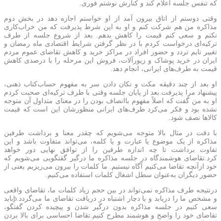
که تنفس جلسه اعلام کند و کنارش نوشتم فوری.
وقتی دوستم از اتاق بیرون آمد از او خواستم اجازه دهد در بخش دوم
مذاکره من هم شرکت کنم و او به این شرط پذیرفت که من خراب‌کاری
نکنم و سعی کنم قیمت را کاهش بدهم. بعد از شروع جلسه از طرف
ترکیه‌ای درخواست کردم با در نظر گرفتن شرایط اقتصادی ماه رمضان و
تغییر تایم تردد و حضور افراد در مراکز خرید و کاهش تقاضای عموم مردم
ایران در خرید پوشاک و زیورآلات، فروش این مرحله را با درصدی کاهش
قیمت به طرف‌های ایرانی، انجام دهد.
او بعد از چند دقیقه مکث و تکان دادن سر به مفهوم حساب‌کتاب ذهنی،
پیشنهاد مرا پذیرفت.بعد از پایان جلسه وقتی با طرف ترکیه‌ای صحبت کردم
او به من گفت که اصلاً مفهوم باانصاف بودن را در معنای متداول آن متوجه
نشده بود و فکر می‌کرد طرف‌های ایرانی منظورشان این است که قیمت
کالاها نصف شود.
با دقت در مثال بالا متوجه می‌شویم که چقدر معنا و برداشت طرفین
مذاکره از یک موضوع یا عبارت و یا کلمه، می‌تواند متفاوت باشد و این
تفاوت برداشت تا چه اندازه طرفین را از توافق نهایی دور خواهد
کرد.تقاضای هوشمندگاه در جلسه مذاکره ما درگیر گفتگویی می‌شویم که
خود ازآنچه تقاضا می‌کنیم آگاه نیستیم. ما کلمات را بیرون می‌ریزیم یعنی از
حضور دیگران به‌عنوان سطل اشغال کلمات استفاده می‌کنیم.
درنتیجه طرف مذاکره نمی‌تواند در بین حجم زیاد کلمات ما، تقاضای واقعی
و مشخص ما را دریابد و یا دچار اشتباه در دریافت تقاضای ما می‌گردد.þباید
سعی کنیم در جلسه مذاکره بدون درگیر شدن و پیچیده کردن گفتگو،
تقاضای خود را واضح و هوشمند مطرح کنیم.تقاضا احساسی برای بالا بردن