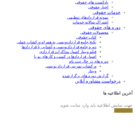
پادکست های حقوقی
اخبار حقوقی
خدمات حقوقی
نمونه قراردادهای تنظیمی
اشتراک سالانه خدمات
دوره های حقوقی
محصولات حقوقی
کتاب حقوقی
پکیج جامع قراردادنویسی به همراه ورکشاپ عملی
دوره جامع قراردادنويسی و آشنايی با قراردادها
فیلم وبینار اصول مذاکرات قراردادی
اصول قراردادها در کسب و کارهای نو پا
دوره های در حال ثبت نام
ورکشاپ تمرینی قرارداد نویسی
وبینار
گزارش دوره های برگزارشده
درخواست مشاوره آنلاین
آخرین اطلاعیه ها
جهت نمایش اطلاعیه باید وارد سایت شوید
شروع کنید