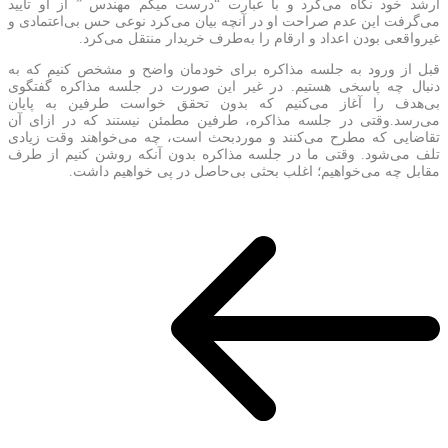
ارشد خود نگاه می‌کرد و با عبارت “درست میگم مهندس ” از او تأیید
می‌گرفت این عدم صراحت او در آنچه بیان می‌کرد نوعی حس بی‌اعتمادی و
غیرواقعی بودن اعداد و ارقام را به‌طرف خریدار منتقل می‌کرد.
قبل از ورود به جلسه مذاکره برای خودمان واضح و مشخص کنیم که به
دنبال چه پاسخی هستیم. در غیر این صورت در جلسه مذاکره گفتگوی
بی‌هدف را آغاز می‌کنیم که بدون تحقق خواست طرفین به پایان
می‌رسد.وقتی در جلسه مذاکره، طرفین مطمئن نیستند که در ازای آن
تقاضایی که مطرح می‌کنند و موردبحث است، چه می‌خواهند وقت زیادی
تلف می‌شود. وقتی ما در جلسه مذاکره بدون آنکه روشن کنیم از طرف
مقابل چه می‌خواهیم؛ اغلب بحثی بی‌حاصل در پی خواهیم داشت.