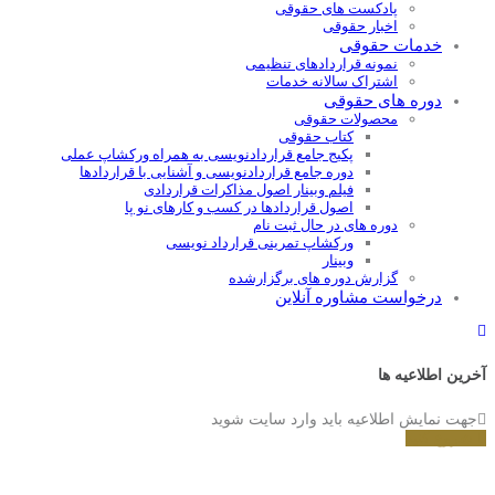
پادکست های حقوقی
اخبار حقوقی
خدمات حقوقی
نمونه قراردادهای تنظیمی
اشتراک سالانه خدمات
دوره های حقوقی
محصولات حقوقی
کتاب حقوقی
پکیج جامع قراردادنویسی به همراه ورکشاپ عملی
دوره جامع قراردادنويسی و آشنايی با قراردادها
فیلم وبینار اصول مذاکرات قراردادی
اصول قراردادها در کسب و کارهای نو پا
دوره های در حال ثبت نام
ورکشاپ تمرینی قرارداد نویسی
وبینار
گزارش دوره های برگزارشده
درخواست مشاوره آنلاین
آخرین اطلاعیه ها
جهت نمایش اطلاعیه باید وارد سایت شوید
شروع کنید