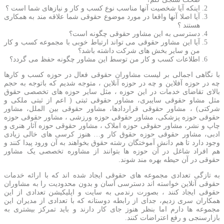
اینکه آیا شخصیت آنها مناسب نوع کسب و کار و نیازهای شما است ؟
آیا اصلا آنها واقعا در مورد موضوع حقوقی شما علاقه مند به همکاری
هستند ؟
دسترسی به این مشاور حقوقی چگونه است؟
آیا این مشاور حقوقی می تواند ارتباط خوبی با مجموعه کسب و کار
من و سایر بخش های شرکت داشته باشد؟
اطلاعات کسب و کار من توسط این مشاور چگونه حفظ می گردد؟
با نگاهی اجمالی بر لیست مشاوران حقوقی فعال در حوزه کسب و کارها
چه در حوزه آفلاین و چه در حوزه آنلاین ، متوجه شدیم که باتوجه به حجم
بالای تقاضای خدمات در این حوزه ، مثل سایر حوزه های تخصصی حقوق
مثل مشاو حقوقی سایبری، مشاور حقوقی ثبتی ( اعم از ثبتی ملکی و
شرکتی) ، مشاور حقوقی قراردادها، مشاور حقوقی بین الملل، مشاور
حقوقی حوزه پزشکی، مشاور حقوقی حوزه ورزشی ، مشاور حقوقی حوزه
چاپ و نشر، مشاور حقوقی حوزه املاک ، مشاور حقوقی حوزه آثار هنری و
ادبی، مشاور حقوقی حوزه حقوق کار و… هنوز کرسی های خالی زیادی
وجود دارد تا هم دانش آموختگان رشته حقوق بخواهند به آن ورود پیدا کنند و
هم افراد شاغل در آن حوزه ها بتوانند از مشاوره تخصصی یک مشاور
حقوقی در آن حیطه بهره مند شوند.
به تازگی تعدادی مجموعه های حقوقی ایجاد شده اند که با ارائه خدمات
حقوقی آنلاین خواسته اند دسترسی آسان و بدون محدودیت را به مشاوران
حقوقی ایجاد کنند ، بصورت رندمی به سایت و اپلیکیشن تعدادی از این
همکاران سری زدیم، جدای از رابطه دوستانه که با تعدادی از مدیران این
مجموعه ها دارم اما بنظر هنوز جای کار دارند و باید تمرکز بیشتری به
بازارسنجی و رفع اعتراضات کنند.