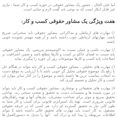
اما علی الحال ، حضور یک مشاور حقوقی در حوزه کسب و کار شما ، نیازی
غیر قابل انکار است که به نوعی باید گفت لازم و حیاتی است.
هفت ویژگی یک مشاور حقوقی کسب و کار:
1) مهارت های ارتباطی و مذاکراتی. مشاور حقوقی باید سخنرانی صریح
باشد، مهارتهای ارتباطی خوب داشته باشد و از همه مهمتر شنونده خوبی
باشند
2) مهارت علمی و عملی نسبت به اکوسیستم بیزینس، یک مشاور حقوقی
باید نسبت به فضای حاکم بر کسب و کارها مطلع باشد و ضمن اشرافیت بر
اصلاحات پایه کسب و کارها موضوعات روز آن حوزه را پیگیری نماید.
3) مهارت های تحلیلی ، مشاور حقوقی کسب و کار باید بتواند در هنگام حل
یا رفع یک موضوع حقوقی تحلیل گر خوبی باشد تا با ارزیابی به موقع دست
به انتخاب مناسب ترین ها داشته باشد.و موضوع را در کنار سایر موارد آن
کسب و کار تحلیل و تصمیم گیری کند.
4) مهارت های تحقیقاتی و نوشتاری، مشاور حقوقی کسب و کار باید بتواند
در مورد شنیده ها و مستندات دست به تحقیق و صحت سنجی زند، توانایی
تحقیق سریع و موثر برای شناخت مشتریان، نیازهای آنها و تهیه راهکارهای
قانونی ضروری است. تهیه یک استراتژی قانونی برای کسب و کار شما به
طور کلی نیاز به تحقیق گسترده ای دارد. هر کسی که در حرفه حقوقی
مشغول به کار است باید مهارت های تحقیق عالی داشته باشد تا بتواند
اطلاعات مربوطه را پیدا کند و درک کند . آنها را تبدیل به دستورالعمل ها