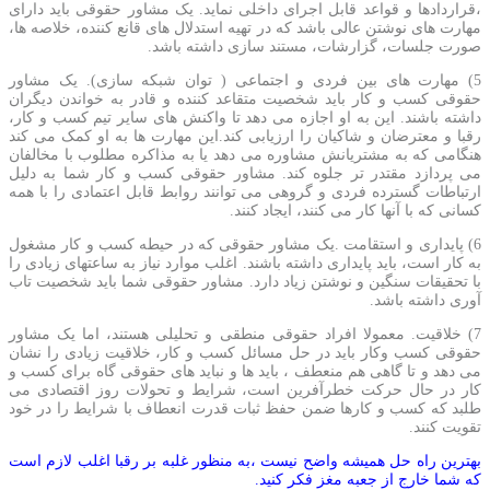
،قراردادها و قواعد قابل اجرای داخلی نماید. یک مشاور حقوقی باید دارای
مهارت های نوشتن عالی باشد که در تهیه استدلال های قانع کننده، خلاصه ها،
صورت جلسات، گزارشات، مستند سازی داشته باشد.
5) مهارت های بین فردی و اجتماعی ( توان شبکه سازی). یک مشاور
حقوقی کسب و کار باید شخصیت متقاعد کننده و قادر به خواندن دیگران
داشته باشند. این به او اجازه می دهد تا واکنش های سایر تیم کسب و کار،
رقبا و معترضان و شاکیان را ارزیابی کند.این مهارت ها به او کمک می کند
هنگامی که به مشتریانش مشاوره می دهد یا به مذاکره مطلوب با مخالفان
می پردازد مقتدر تر جلوه کند. مشاور حقوقی کسب و کار شما به دلیل
ارتباطات گسترده فردی و گروهی می توانند روابط قابل اعتمادی را با همه
کسانی که با آنها کار می کنند، ایجاد کنند.
6) پایداری و استقامت .یک مشاور حقوقی که در حیطه کسب و کار مشغول
به کار است، باید پایداری داشته باشند. اغلب موارد نیاز به ساعتهای زیادی را
با تحقیقات سنگین و نوشتن زیاد دارد. مشاور حقوقی شما باید شخصیت تاب
آوری داشته باشد.
7) خلاقیت. معمولا افراد حقوقی منطقی و تحلیلی هستند، اما یک مشاور
حقوقی کسب وکار باید در حل مسائل کسب و کار، خلاقیت زیادی را نشان
می دهد و تا گاهی هم منعطف ، باید ها و نباید های حقوقی گاه برای کسب و
کار در حال حرکت خطرآفرین است، شرایط و تحولات روز اقتصادی می
طلبد که کسب و کارها ضمن حفظ ثبات قدرت انعطاف با شرایط را در خود
تقویت کنند.
بهترین راه حل همیشه واضح نیست ،به منظور غلبه بر رقبا اغلب لازم است
که شما خارج از جعبه مغز فکر کنید.