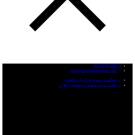
02126761488
info@hengamehasgari.com
درخواست نمونه قرارداد دانلودی
دریافت نوبت مشاوره حقوقی آنلاین