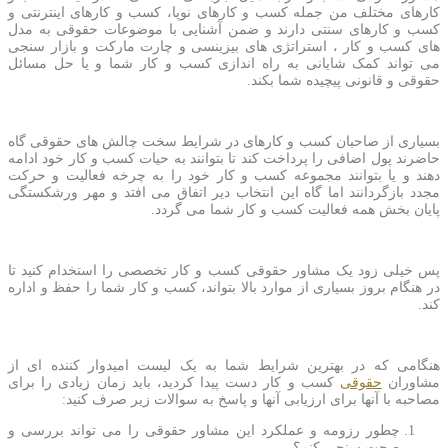
کارهای مختلف من جمله کسب و کارهای نوپا، کسب و کارهای اینترنتی و
کسب و کارهای سنتی دارند و ضمن آشنایی با موضوعات حقوقی به مدل
های کسب و کار ، استراتژی های بیزینسی و چارت مارکت و بازار سنجی
می تواند کمک شایانی به راه اندازی کسب و کار شما و یا حل مسائل
حقوقی و قانونی پیچیده شما بکند.
بسیاری از صاحبان کسب و کارهای در شرایط سخت چالش های حقوقی گاه
حاضرند پول اضافی را پرداخت کند تا بتوانند به
حیات کسب و کار خود ادامه
دهند و یا بتوانند مجموعه کسب و کار خود را به چرخه فعالیت و حرکت
مجدد بازگردانند اما گاه این انتخاب دیر اتفاق می افتد و مهر ورشکستگی
پایان بخش همه فعالیت کسب و کار شما می گردد.
پس خیلی زود یک مشاور حقوقی کسب و کار تخصصی را استخدام کنید تا
در هنگام بروز بسیاری از موارد بالا بتواند، کسب و کار شما را حفظ و اداره
کند.
هنگامی که در بهترین شرایط شما به یک لیست امیدوار کننده ای از
مشاوران
حقوقی
کسب و کار دست پیدا کردید، باید زمان زیادی را برای
مصاحبه با آنها برای ارزیابی آنها و پاسخ به سوالات زیر صرف کنید:
چطور رزومه و عملکرد این مشاور حقوقی را می تواند بررسی و
صحت سنجی کنم؟