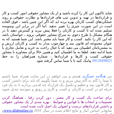
شاید تاکنون این کار را کرده باشید و از یک مشاور حقوقی امور کسب و کار
و قراردادها در تهیه و تدوین تیپ های قراردادها و نظارت حقوقی و روند
عملکردهای کسب کارتان بهره برده اید که اگر این چنین باشد ، فوق العاده
است در این صورت چیزی را تغییر ندهید .اما اگر در برابر این وسوسه
تسلیم شده اید تا کسب و کارتان را فعلا پیش ببرید و گسترش دهید تا در
هنگام مشکل یا طرح دعوی به سراغ مشاور حقوقی بروید ، حواستان باشد
که این کار را نکنید .کسب و کار شما باید معتبر باشد. این شما هستید که به
عنوان مجموعه ای قانون مند و چهارچوب مدار به کسب و کارتان ارزش و
به مشتریانتان اطمینان می دهید که با خیال راحت به خرید و تعامل تجاری با
شما ادامه دهند .لطفا به ما اطمینان کنید و همین حالا برای مشاوره با مشاور
حقوقی کسب و کارها و قراردادها ، شماره همراهتان را به خط
09128498025
پیامک کنید تا با شما تماس گرفته شود.
من
هنگامه عسگری
هستم و می خواهم در این سایت همراه شما باشیم
تا شما را گام به گام پیش ببریم و به شما بگوییم که باید برای داشتن کسب
و کار قانون مند و تنظیم و تکمیل یک قرارداد چه قدمی بردارید تا به یک فرد
حرفه ای در کسب و کارتان و کسب و کاری پر رونق و سودمند تبدیل شوید
.
برای ساخت یک کسب و کار معتبر ، دور کردن رقبا ، هماهنگ کردن
تصمیمات و انتخاب ها با قوانین و ضوابط ، بهره مندی از یک مشاور حقوقی
و داشتن قراردادهای درست و اصولی یک اصل ثابت شده است.
منابع(بر اساس آمار و نتایج اعلام شده در سال 2018
www.allaboutlaw.co
و