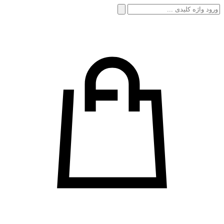
جستجو
برای: