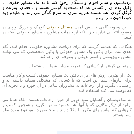
نزدیکشون و سایر اقوام و بستگان رجوع کنند تا به یک مشاور حقوقی یا
وکیل.عده ای از کسانی هم که دست به گوشی هستند و با فضای اینترنت و
گوگل گردی آشنا هستند هم یه سری به سرچ گوگل می زنند و شایدم زود
حوصلشون سر بره و … .
با این وجود، گاهی با پیش آمدن
مسائل حقوقی
کوچک و بزرگ و پیچیده
معمولا انتخابی ندارید جز اینکه از خدمات مشاوره ، مشاور حقوقی استفاده
کنید.
هنگامی که تصمیم گرفتید که برای دریافت مشاوره حقوقی اقدام کنید، گام
بعدی شما برای یافتن یک مشاور حقوقی یا وکیل متخصصی که می توانند
مشاوره بیزینسی و استراتژیکی و بصرفه ای ارائه کند.
راهنمایی گرفتن از کسانی که تجربه مشابه شما را داشته اند:
یکی از بهترین روش های برای یافتن یک مشاور حقوقی کسب و کار مناسب
برای نیازهای شما این است که با کسانی که مشکلی مشابه داشته اند و
راهنمایی بگیرید و از ارجاعات به مشاوران شاغل در آن حوزه و با تجربه ای
که توصیه می کنید استفاده کنید.
نه تنها دوستان و آشنایان منبع خوبی از چنین ارجاعات هستند، بلکه شما می
توانید از دیگر وکلایی که با آنها آشنا هستید تماس بگیرید و همچنین کسب و
کارهایی که تماس های مکرر با وکلا دارند و متخصص در موضوع مورد نظر
شما هستند.