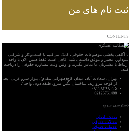
ثبت نام های من
CONTENTS
با آگاهی بخشی موضوعات حقوقی، کمک می‌‎کنیم تا کسب‌وکار و شرکتی
سودآور، معتبر و موفق داشته باشید. کافی است فقط همین الان با واحد
ارتباط با مشتریان ما تماس بگیرید و اولین وقت مشاوره حقوقی را دریافت
کنید.
تهران، سعادت آباد، میدان کاج(طهرانی مقدم)، بلوار سرو غربی، بعد
از کوچه مروارید، ساختمان نگین سرو، طبقه دوم، واحد 7
۰۹۱۲۸۴۹۸۰۲۵
02126761488
دسترسی سریع
صفحه اصلی
مقالات حقوقی
خدمات حقوقی