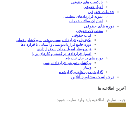
پادکست های حقوقی
اخبار حقوقی
خدمات حقوقی
نمونه قراردادهای تنظیمی
اشتراک سالانه خدمات
دوره های حقوقی
محصولات حقوقی
کتاب حقوقی
پکیج جامع قراردادنویسی به همراه ورکشاپ عملی
دوره جامع قراردادنويسی و آشنايی با قراردادها
فیلم وبینار اصول مذاکرات قراردادی
اصول قراردادها در کسب و کارهای نو پا
دوره های در حال ثبت نام
ورکشاپ تمرینی قرارداد نویسی
وبینار
گزارش دوره های برگزارشده
درخواست مشاوره آنلاین
آخرین اطلاعیه ها
جهت نمایش اطلاعیه باید وارد سایت شوید
شروع کنید