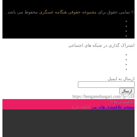
© تمامی حقوق برای
مجموعه حقوقی هنگامه عسگری
محفوظ می باشد.
اشتراک گذاری در شبکه های اجتماعی
ارسال به ایمیل
ارسال
https://hengamehasgari.com/?p=518
علاقمندی ها
0
صفحه علاقمندی های من
ادامه خرید