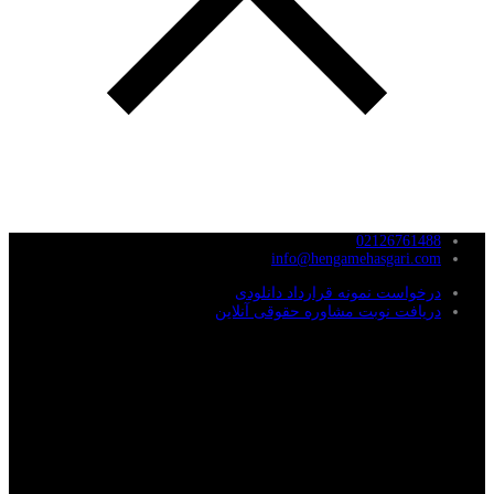
02126761488
info@hengamehasgari.com
درخواست نمونه قرارداد دانلودی
دریافت نوبت مشاوره حقوقی آنلاین