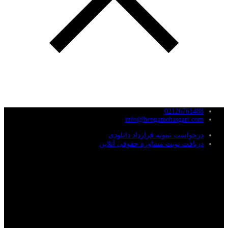
02126761488
info@hengamehasgari.com
درخواست نمونه قرارداد دانلودی
دریافت نوبت مشاوره حقوقی آنلاین