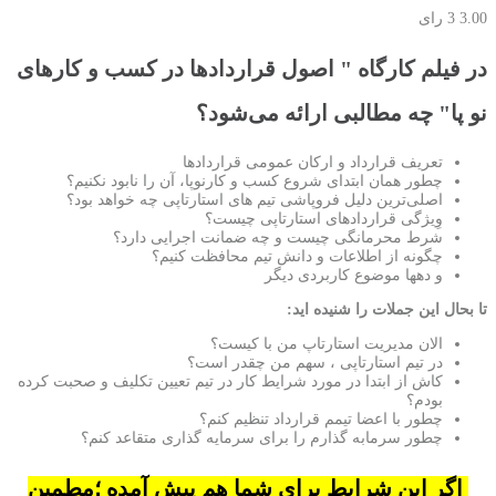
3.00
3 رای
در فیلم کارگاه " اصول قراردادها در کسب و کارهای
نو پا" چه مطالبی ارائه می‌شود؟
تعریف قرارداد و ارکان عمومی قراردادها
چطور همان ابتدای شروع کسب و کارنوپا، آن را نابود نکنیم؟
اصلی‌ترین دلیل فروپاشی تیم های استارتاپی چه خواهد بود؟
وِیژگی قراردادهای استارتاپی چیست؟
شرط محرمانگی چیست و چه ضمانت اجرایی دارد؟
چگونه از اطلاعات و دانش تیم محافظت کنیم؟
و دهها موضوع کاربردی دیگر
تا بحال این جملات را شنیده اید:
الان مدیریت استارتاپ من با کیست؟
در تیم استارتاپی ، سهم من چقدر است؟
کاش از ابتدا در مورد شرایط کار در تیم تعیین تکلیف و صحبت کرده
بودم؟
چطور با اعضا تیمم قرارداد تنظیم کنم؟
چطور سرمابه گذارم را برای سرمایه گذاری متقاعد کنم؟
اگر این شرایط برای شما هم پیش آمده ؛مطمین