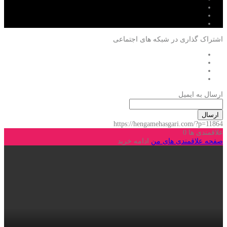
اشتراک گذاری در شبکه های اجتماعی
ارسال به ایمیل
ارسال
https://hengamehasgari.com/?p=11864
علاقمندی ها
0
صفحه علاقمندی های من
ادامه خرید