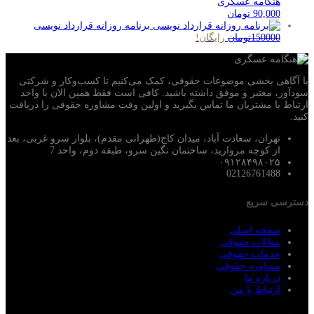
هنگامه عسگری
90,000
تومان
برنامه روزانه قرارداد نویسی
150000تومان
رایگان!
با آگاهی بخشی موضوعات حقوقی، کمک می‌‎کنیم تا کسب‌وکار و شرکتی
سودآور، معتبر و موفق داشته باشید. کافی است فقط همین الان با واحد
ارتباط با مشتریان ما تماس بگیرید و اولین وقت مشاوره حقوقی را دریافت
کنید.
تهران، سعادت آباد، میدان کاج(طهرانی مقدم)، بلوار سرو غربی، بعد
از کوچه مروارید، ساختمان نگین سرو، طبقه دوم، واحد 7
۰۹۱۲۸۴۹۸۰۲۵
02126761488
دسترسی سریع
صفحه اصلی
مقالات حقوقی
خدمات حقوقی
مشاوره حقوقی
درباره ما
ارتباط با من