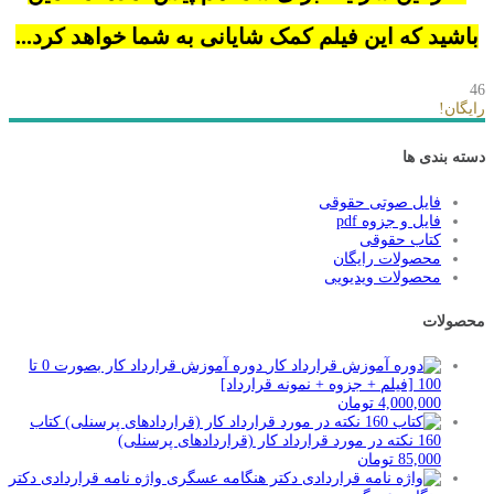
باشید که این فیلم کمک شایانی به شما خواهد کرد...
46
رایگان!
دسته بندی ها
فایل صوتی حقوقی
فایل و جزوه pdf
کتاب حقوقی
محصولات رایگان
محصولات ویدیویی
محصولات
دوره آموزش قرارداد کار بصورت 0 تا
100 [فیلم + جزوه + نمونه قرارداد]
4,000,000
تومان
کتاب
160 نکته در مورد قرارداد کار (قراردادهای پرسنلی)
85,000
تومان
واژه نامه قراردادی دکتر