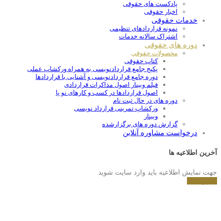
پادکست های حقوقی
اخبار حقوقی
خدمات حقوقی
نمونه قراردادهای تنظیمی
اشتراک سالانه خدمات
دوره های حقوقی
محصولات حقوقی
کتاب حقوقی
پکیج جامع قراردادنویسی به همراه ورکشاپ عملی
دوره جامع قراردادنويسی و آشنايی با قراردادها
فیلم وبینار اصول مذاکرات قراردادی
اصول قراردادها در کسب و کارهای نو پا
دوره های در حال ثبت نام
ورکشاپ تمرینی قرارداد نویسی
وبینار
گزارش دوره های برگزارشده
درخواست مشاوره آنلاین
آخرین اطلاعیه ها
جهت نمایش اطلاعیه باید وارد سایت شوید
شروع کنید