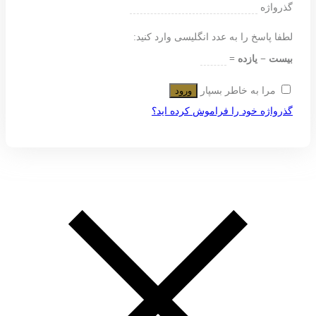
گذرواژه
لطفا پاسخ را به عدد انگلیسی وارد کنید:
بیست − یازده =
مرا به خاطر بسپار
ورود
گذرواژه خود را فراموش کرده اید؟