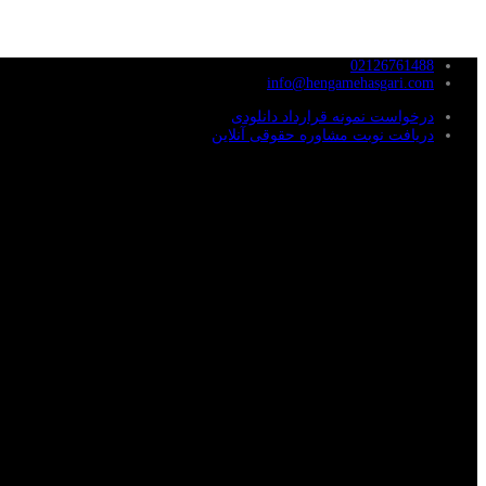
02126761488
info@hengamehasgari.com
درخواست نمونه قرارداد دانلودی
دریافت نوبت مشاوره حقوقی آنلاین