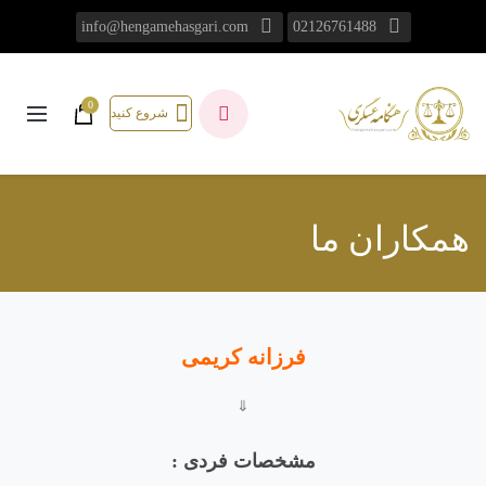
info@hengamehasgari.com
02126761488
0
شروع کنید
همکاران ما
فرزانه کریمی
⇓
مشخصات فردی :