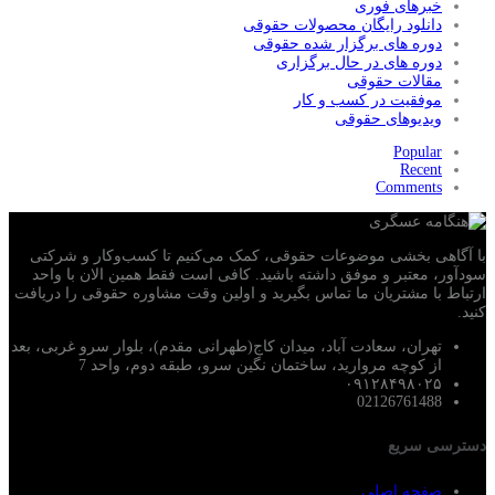
خبرهای فوری
دانلود رایگان محصولات حقوقی
دوره های برگزار شده حقوقی
دوره های در حال برگزاری
مقالات حقوقی
موفقیت در کسب و کار
ویدیوهای حقوقی
Popular
Recent
Comments
با آگاهی بخشی موضوعات حقوقی، کمک می‌‎کنیم تا کسب‌وکار و شرکتی
سودآور، معتبر و موفق داشته باشید. کافی است فقط همین الان با واحد
ارتباط با مشتریان ما تماس بگیرید و اولین وقت مشاوره حقوقی را دریافت
کنید.
تهران، سعادت آباد، میدان کاج(طهرانی مقدم)، بلوار سرو غربی، بعد
از کوچه مروارید، ساختمان نگین سرو، طبقه دوم، واحد 7
۰۹۱۲۸۴۹۸۰۲۵
02126761488
دسترسی سریع
صفحه اصلی