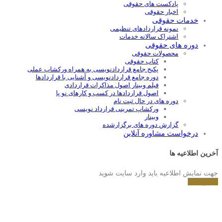
پادکست های حقوقی
اخبار حقوقی
خدمات حقوقی
نمونه قراردادهای تنظیمی
اشتراک سالانه خدمات
دوره های حقوقی
محصولات حقوقی
کتاب حقوقی
پکیج جامع قراردادنویسی به همراه ورکشاپ عملی
دوره جامع قراردادنويسی و آشنايی با قراردادها
فیلم وبینار اصول مذاکرات قراردادی
اصول قراردادها در کسب و کارهای نو پا
دوره های در حال ثبت نام
ورکشاپ تمرینی قرارداد نویسی
وبینار
گزارش دوره های برگزارشده
درخواست مشاوره آنلاین
آخرین اطلاعیه ها
جهت نمایش اطلاعیه باید وارد سایت شوید
شروع کنید