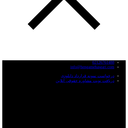
02126761488
info@hengamehasgari.com
درخواست نمونه قرارداد دانلودی
دریافت نوبت مشاوره حقوقی آنلاین