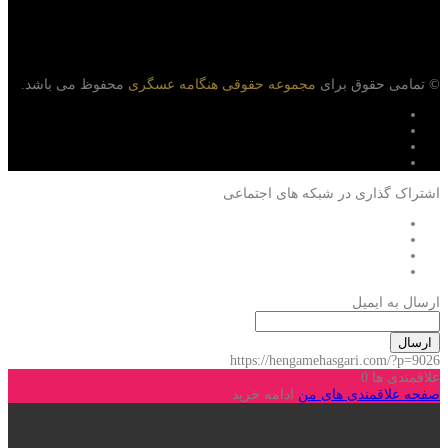
© تمامی حقوق برای
مجموعه حقوقی هنگامه عسگری
محفوظ می باشد.
اشتراک گذاری در شبکه های اجتماعی
ارسال به ایمیل
ارسال
https://hengamehasgari.com/?p=9026
علاقمندی ها
0
صفحه علاقمندی های من
ادامه خرید