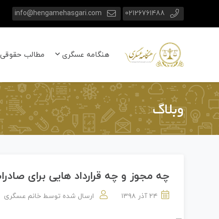
info@hengamehasgari.com
02126761488
هنگامه عسگری
مطالب حقوقی
وبلاگ
چه مجوز و چه قرارداد هایی برای صادرات
۲۴ آذر ۱۳۹۸
ارسال شده توسط
خانم عسگری