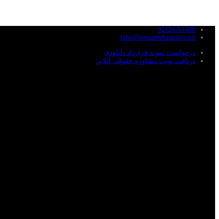
02126761488
info@hengamehasgari.com
درخواست نمونه قرارداد دانلودی
دریافت نوبت مشاوره حقوقی آنلاین