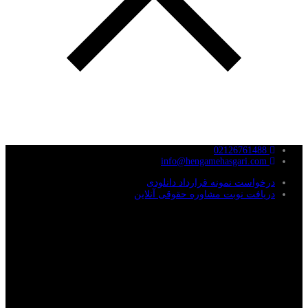
02126761488
info@hengamehasgari.com
درخواست نمونه قرارداد دانلودی
دریافت نوبت مشاوره حقوقی آنلاین