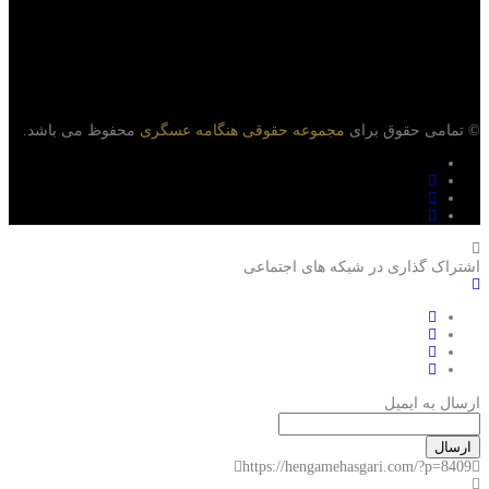
© تمامی حقوق برای
مجموعه حقوقی هنگامه عسگری
محفوظ می باشد.
اشتراک گذاری در شبکه های اجتماعی
ارسال به ایمیل
ارسال
https://hengamehasgari.com/?p=8409