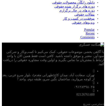
دانلود رایگان محصولات حقوقی
دوره های برگزار شده حقوقی
دوره های در حال برگزاری
مقالات حقوقی
موفقیت در کسب و کار
ویدیوهای حقوقی
Popular
Recent
Comments
با آگاهی بخشی موضوعات حقوقی، کمک می‌‎کنیم تا کسب‌وکار و شرکتی
سودآور، معتبر و موفق داشته باشید. کافی است فقط همین الان با واحد
ارتباط با مشتریان ما تماس بگیرید و اولین وقت مشاوره حقوقی را دریافت
کنید.
تهران، سعادت آباد، میدان کاج(طهرانی مقدم)، بلوار سرو غربی، بعد
از کوچه مروارید، ساختمان نگین سرو، طبقه دوم، واحد 7
۰۹۱۲۸۴۹۸۰۲۵
02126761488
دسترسی سریع