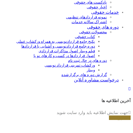
پادکست های حقوقی
اخبار حقوقی
خدمات حقوقی
نمونه قراردادهای تنظیمی
اشتراک سالانه خدمات
دوره های حقوقی
محصولات حقوقی
کتاب حقوقی
پکیج جامع قراردادنویسی به همراه ورکشاپ عملی
دوره جامع قراردادنويسی و آشنايی با قراردادها
فیلم وبینار اصول مذاکرات قراردادی
اصول قراردادها در کسب و کارهای نو پا
دوره های در حال ثبت نام
ورکشاپ تمرینی قرارداد نویسی
وبینار
گزارش دوره های برگزارشده
درخواست مشاوره آنلاین
آخرین اطلاعیه ها
جهت نمایش اطلاعیه باید وارد سایت شوید
شروع کنید