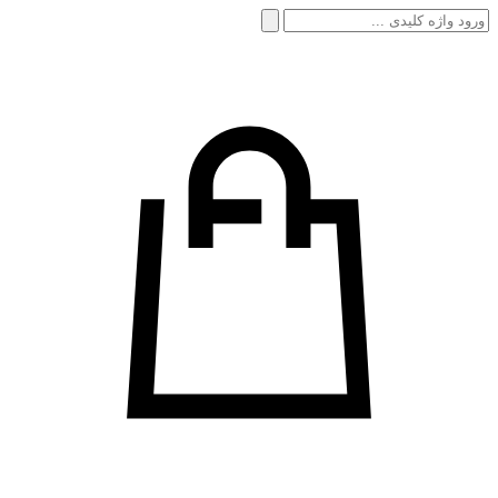
جستجو
برای: