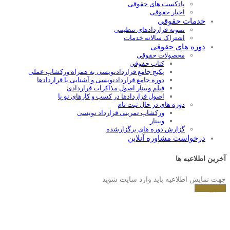
پادکست های حقوقی
اخبار حقوقی
خدمات حقوقی
نمونه قراردادهای تنظیمی
اشتراک سالانه خدمات
دوره های حقوقی
محصولات حقوقی
کتاب حقوقی
پکیج جامع قراردادنویسی به همراه ورکشاپ عملی
دوره جامع قراردادنويسی و آشنايی با قراردادها
فیلم وبینار اصول مذاکرات قراردادی
اصول قراردادها در کسب و کارهای نو پا
دوره های در حال ثبت نام
ورکشاپ تمرینی قرارداد نویسی
وبینار
گزارش دوره های برگزارشده
درخواست مشاوره آنلاین
آخرین اطلاعیه ها
جهت نمایش اطلاعیه باید وارد سایت شوید
شروع کنید