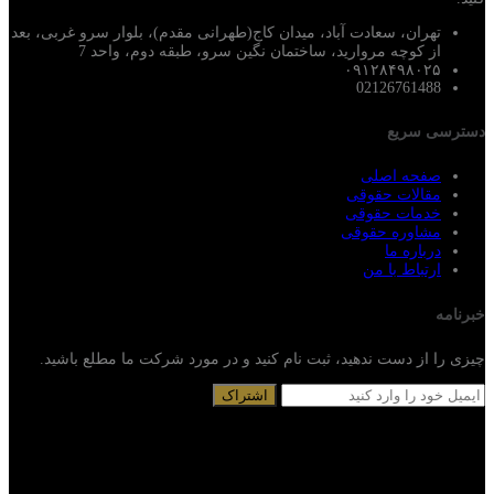
تهران، سعادت آباد، میدان کاج(طهرانی مقدم)، بلوار سرو غربی، بعد
از کوچه مروارید، ساختمان نگین سرو، طبقه دوم، واحد 7
۰۹۱۲۸۴۹۸۰۲۵
02126761488
دسترسی سریع
صفحه اصلی
مقالات حقوقی
خدمات حقوقی
مشاوره حقوقی
درباره ما
ارتباط با من
خبرنامه
چیزی را از دست ندهید، ثبت نام کنید و در مورد شرکت ما مطلع باشید.