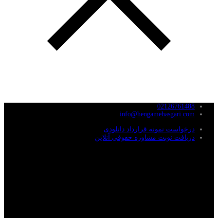
02126761488
info@hengamehasgari.com
درخواست نمونه قرارداد دانلودی
دریافت نوبت مشاوره حقوقی آنلاین