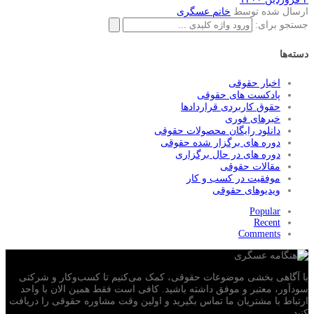
ارسال شده توسط
خانم عسگری
جستجو برای:
دسته‌ها
اخبار حقوقی
پادکست های حقوقی
حقوق کاربردی قراردادها
خبرهای فوری
دانلود رایگان محصولات حقوقی
دوره های برگزار شده حقوقی
دوره های در حال برگزاری
مقالات حقوقی
موفقیت در کسب و کار
ویدیوهای حقوقی
Popular
Recent
Comments
با آگاهی بخشی موضوعات حقوقی، کمک می‌‎کنیم تا کسب‌وکار و شرکتی
سودآور، معتبر و موفق داشته باشید. کافی است فقط همین الان با واحد
ارتباط با مشتریان ما تماس بگیرید و اولین وقت مشاوره حقوقی را دریافت
کنید.