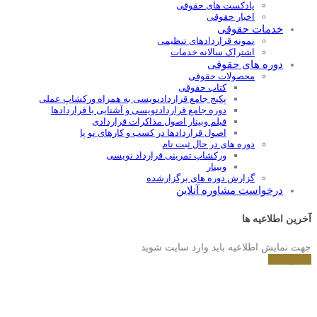
پادکست های حقوقی
اخبار حقوقی
خدمات حقوقی
نمونه قراردادهای تنظیمی
اشتراک سالانه خدمات
دوره های حقوقی
محصولات حقوقی
کتاب حقوقی
پکیج جامع قراردادنویسی به همراه ورکشاپ عملی
دوره جامع قراردادنويسی و آشنايی با قراردادها
فیلم وبینار اصول مذاکرات قراردادی
اصول قراردادها در کسب و کارهای نو پا
دوره های در حال ثبت نام
ورکشاپ تمرینی قرارداد نویسی
وبینار
گزارش دوره های برگزارشده
درخواست مشاوره آنلاین
آخرین اطلاعیه ها
جهت نمایش اطلاعیه باید وارد سایت شوید
شروع کنید