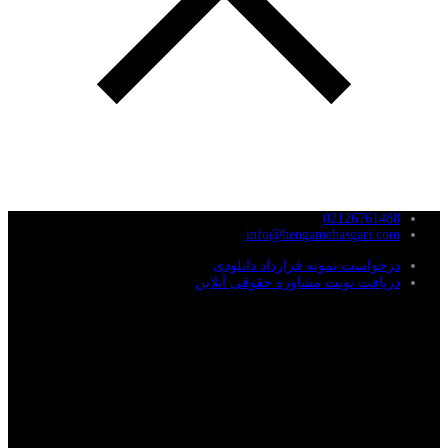
02126761488
info@hengamehasgari.com
درخواست نمونه قرارداد دانلودی
دریافت نوبت مشاوره حقوقی آنلاین