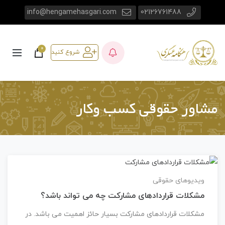
info@hengamehasgari.com
02126761488
0
شروع کنید
مشاور حقوقی کسب وکار
ویدیوهای حقوقی
مشکلات قراردادهای مشارکت چه می تواند باشد؟
مشکلات قراردادهای مشارکت بسیار حائز اهمیت می باشد. در