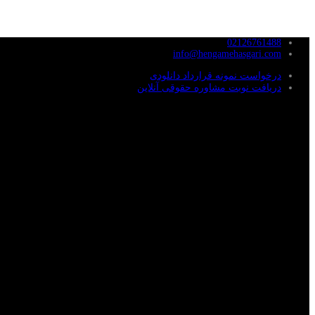
02126761488
info@hengamehasgari.com
درخواست نمونه قرارداد دانلودی
دریافت نوبت مشاوره حقوقی آنلاین