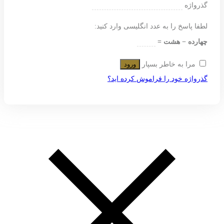
گذرواژه
لطفا پاسخ را به عدد انگلیسی وارد کنید:
چهارده − هشت =
مرا به خاطر بسپار
ورود
گذرواژه خود را فراموش کرده اید؟