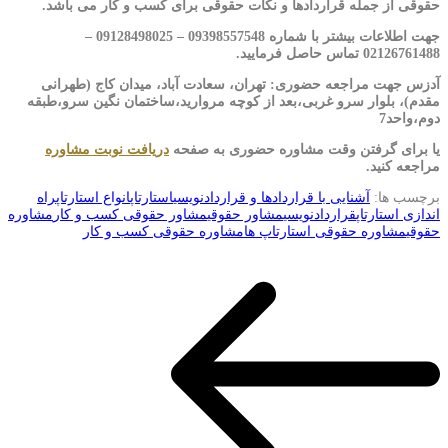
حقوقی از جمله قراردادها و نکات حقوقی برای کسب و کار می باشد.
جهت اطلاعات بیشتر با شماره 09398557548 – 09128498025 –
02126761488 تماس حاصل فرمایید.
آدزس جهت مراجعه حضوری: تهران، سعادت آباد، میدان کاج (طهرانی
مقدم)، بلوار سرو غربی،بعد از کوچه مروارید،ساختمان نگین سرو،طبقه
دوم،واحد7
یا برای گرفتن وقت مشاوره حضوری به صفحه
دریافت نوبت مشاوره
مراجعه کنید.
برچسب ها:
آشنایی با قراردادها و قراردادنویسی
استارتاپ
انواع استارتاپ
راه
اندازی استارتاپ
قراردادنویسی
مشاور حقوقی
مشاور حقوقی کسب و کار
مشاوره
حقوقی
مشاوره حقوقی استارتاپ ها
مشاوره حقوقی کسب و کار