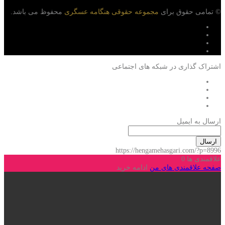
© تمامی حقوق برای
مجموعه حقوقی هنگامه عسگری
محفوظ می باشد.
اشتراک گذاری در شبکه های اجتماعی
ارسال به ایمیل
ارسال
https://hengamehasgari.com/?p=8996
علاقمندی ها
0
صفحه علاقمندی های من
ادامه خرید