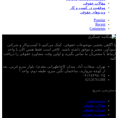
مقالات حقوقی
موفقیت در کسب و کار
ویدیوهای حقوقی
Popular
Recent
Comments
با آگاهی بخشی موضوعات حقوقی، کمک می‌‎کنیم تا کسب‌وکار و شرکتی
سودآور، معتبر و موفق داشته باشید. کافی است فقط همین الان با واحد
ارتباط با مشتریان ما تماس بگیرید و اولین وقت مشاوره حقوقی را دریافت
کنید.
تهران، سعادت آباد، میدان کاج(طهرانی مقدم)، بلوار سرو غربی، بعد
از کوچه مروارید، ساختمان نگین سرو، طبقه دوم، واحد 7
۰۹۱۲۸۴۹۸۰۲۵
02126761488
دسترسی سریع
صفحه اصلی
مقالات حقوقی
خدمات حقوقی
مشاوره حقوقی