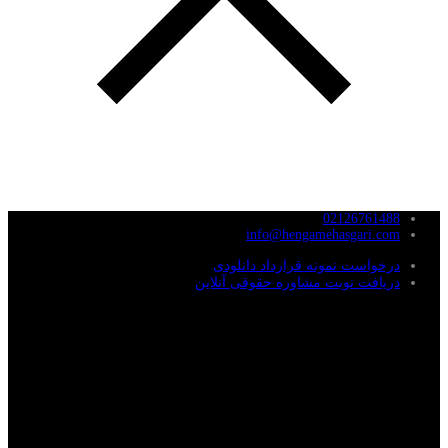
02126761488
info@hengamehasgari.com
درخواست نمونه قرارداد دانلودی
دریافت نوبت مشاوره حقوقی آنلاین