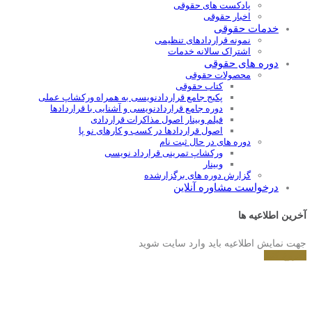
پادکست های حقوقی
اخبار حقوقی
خدمات حقوقی
نمونه قراردادهای تنظیمی
اشتراک سالانه خدمات
دوره های حقوقی
محصولات حقوقی
کتاب حقوقی
پکیج جامع قراردادنویسی به همراه ورکشاپ عملی
دوره جامع قراردادنويسی و آشنايی با قراردادها
فیلم وبینار اصول مذاکرات قراردادی
اصول قراردادها در کسب و کارهای نو پا
دوره های در حال ثبت نام
ورکشاپ تمرینی قرارداد نویسی
وبینار
گزارش دوره های برگزارشده
درخواست مشاوره آنلاین
آخرین اطلاعیه ها
جهت نمایش اطلاعیه باید وارد سایت شوید
شروع کنید