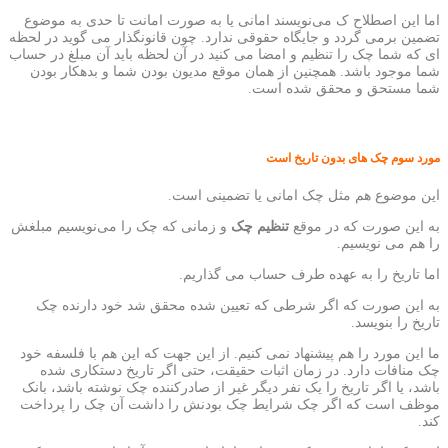
اما این اصطلاح ک می‌نويسند امانی یا به صورت امانت تا حدی به موضوع
تضمین برمی گردد و جایگاه حقوقی ندارد. چون قانونگذار می گوید در لحظه
ای که شما چک را تنظیم و امضا می کنید در آن لحظه باید آن مبلغ در حساب
شما موجود باشد. همچنین از همان موقع مدیون بودن شما و بدهکار بودن
شما مستحق و محقق شده است.
مورد سوم چک های بدون تاریخ است
این موضوع هم مثل چک امانی یا تضمینی است.
به این صورت که در موقع
تنظیم چک
و زمانی که چک را می‌نویسیم مبلغش
را هم می نویسیم.
اما تاریخ را به عهده طرف حساب می گذاریم.
به این صورت که اگر شرطی که تعیین شده محقق شد خود دارنده چک
تاریخ را بنویسد.
ما این مورد را هم پیشنهاد نمی کنیم. از این جهت که این هم با فلسفه خود
چک منافات دارد. در زمان اثبات حقیقت، حتی اگر تاریخ دستکاری شده
باشد، یا اگر تاریخ را یک نفر دیگر غیر از صادرکننده چک نوشته باشد، بانک
موظف است که اگر چک شرایط چک بودنش را داشت آن چک را پرداخت
کند.