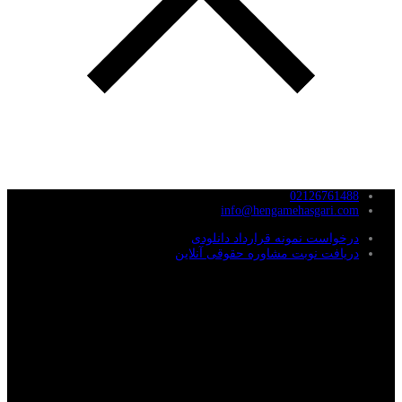
02126761488
info@hengamehasgari.com
درخواست نمونه قرارداد دانلودی
دریافت نوبت مشاوره حقوقی آنلاین