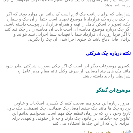
رو به شما بدهد.
شرایطی که برای دریافت چک لازم است ک بدانید این موارد بودند که اگر
آن چک درباره یک قرارداد یا موضوع تعهدی است حتما از آن چک و شماره
چک، تصویر یا اسکن کامل را تهیه و همراه قرارداد در پیوست داشته باشید.
اگر چک درباره موضوع معامله ای است بابت آن معامله را در چک قید کنید
تا اگر فردا روزی آن قرارداد شما یا تعهدات شما اجرایی نشد بتوانید و
برایتان قابل دفاع باشد ک جلوی اجرا شدن آن چک را بگیرید.
نکته درباره چک شرکتی
یکسری موضوعات دیگر این است ک اگر چکی بصورت شرکتی صادر شود
مانند چک های چند امضایی، از طرف وکیل قائم مقام مدیر عامل چ
شرایطی را باید داشته باشند.
موضوع این گفتگو
امروز درباره این میخواهیم صحبت کنیم ک یکسری اصلاحات و عناوین
درباره چک ها مانند چک سفید امضا، چک ضمانت، چک تضمینی، چک بدون
تاریخ وجود دارد که در زمان
تنظیم چک
مهم است. میخواهیم بدانیم این
عناوین چه جایگاهی در قانون چک دارند و چه بار حقوقی و تعهدی برای
افرادی دارد که از این چک ها استفاده می کنند.