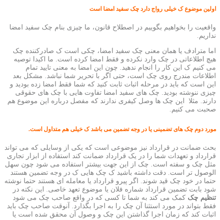
اولین موضوع ک خیلی رواج دارد چک سفید امضا است
واقعیت را بخواهیم بگوییم در اصطلاح قانون، ما چیزی بنام چک سفید امضا
نداریم.
اما مترادف یا همان معنی چک سفید امضا، چکی است ک صادرکننده چک
هیچ اطلاعاتی در چک وارد نکرده و فقط امضا کرده است. ما اکیدا توصیه
می کنیم ک این کار را انجام ندهید. چون این امضا به معنی تایید تمام
اطلاعات مندرج روی چک است، حتی اگر با تحریر شما نباشد. مشکل بعد
این است که باید در مرحله اثبات ثابت کنید که شما فقط امضا زده بودید و
چیزی ننوشته بودید. چک های سفید امضا تفاوت هایی با چک های حقوقی
دارند. مثلا این چک ها وصل کیفری ندارند که مفصل درباره این موضوع هم
صحبت می کنیم.
مورد دوم چک های تضمینی یا در وجه تضمین می باشد ک خیلی هم متداول است.
بحث ضمانت در قرارداد نیز موضوعی است که یکی از وسایلی که می تواند
قرارداد و تعهدات شما را در یک قرارداد ضمانت کند استفاده از ابزار تجاری
مثل چک و سفته است. چک از این جهت بیشتر استفاده می شود چون سهل
الوصول تر است. دقت داشته باشید ک چک هایی ک در وجه تضمین هستند
حتما در خود چک قید شوند. اگر پیرو قرارداد یا معامله ای هستند حتما نوشته
شود بابت تضمین قرارداد شماره فلان یا موضوع تعهد خاصی. این نکته در
تنظیم چک
کمک می کند به شما تا کسی که در واقع صاحب چک می شود
فقط بتواند در مورد استثنا آن چک را به اجرا بگذارد. آنوقت صاحب چک باید
اثبات کند که زمان اجرا گذاشتن این چک و وصول آن محقق شده است یا