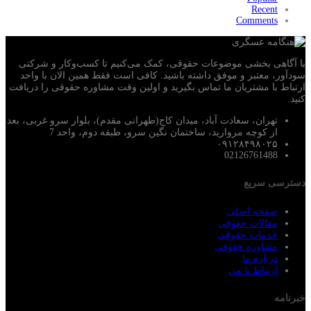
Recent
Comments
با آگاهی بخشی موضوعات حقوقی، کمک می‌‎کنیم تا کسب‌وکار و شرکتی
سودآور، معتبر و موفق داشته باشید. کافی است فقط همین الان با واحد
ارتباط با مشتریان ما تماس بگیرید و اولین وقت مشاوره حقوقی را دریافت
کنید.
تهران، سعادت آباد، میدان کاج(طهرانی مقدم)، بلوار سرو غربی، بعد
از کوچه مروارید، ساختمان نگین سرو، طبقه دوم، واحد 7
۰۹۱۲۸۴۹۸۰۲۵
02126761488
دسترسی سریع
صفحه اصلی
مقالات حقوقی
خدمات حقوقی
مشاوره حقوقی
درباره ما
ارتباط با من
خبرنامه