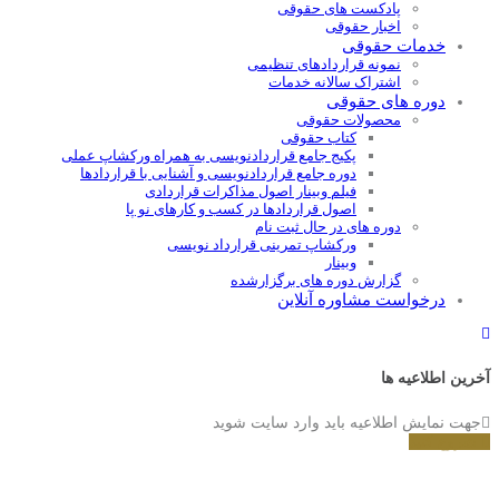
پادکست های حقوقی
اخبار حقوقی
خدمات حقوقی
نمونه قراردادهای تنظیمی
اشتراک سالانه خدمات
دوره های حقوقی
محصولات حقوقی
کتاب حقوقی
پکیج جامع قراردادنویسی به همراه ورکشاپ عملی
دوره جامع قراردادنويسی و آشنايی با قراردادها
فیلم وبینار اصول مذاکرات قراردادی
اصول قراردادها در کسب و کارهای نو پا
دوره های در حال ثبت نام
ورکشاپ تمرینی قرارداد نویسی
وبینار
گزارش دوره های برگزارشده
درخواست مشاوره آنلاین
آخرین اطلاعیه ها
جهت نمایش اطلاعیه باید وارد سایت شوید
شروع کنید