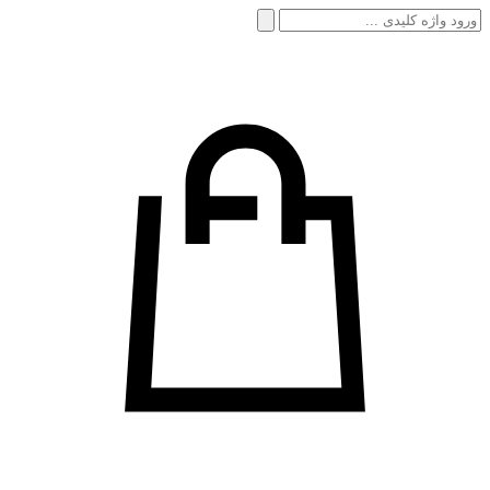
جستجو
برای: