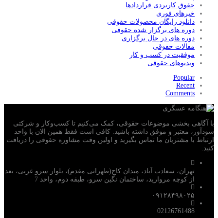
حقوق کاربردی قراردادها
خبرهای فوری
دانلود رایگان محصولات حقوقی
دوره های برگزار شده حقوقی
دوره های در حال برگزاری
مقالات حقوقی
موفقیت در کسب و کار
ویدیوهای حقوقی
Popular
Recent
Comments
با آگاهی بخشی موضوعات حقوقی، کمک می‌‎کنیم تا کسب‌وکار و شرکتی
سودآور، معتبر و موفق داشته باشید. کافی است فقط همین الان با واحد
ارتباط با مشتریان ما تماس بگیرید و اولین وقت مشاوره حقوقی را دریافت
کنید.
تهران، سعادت آباد، میدان کاج(طهرانی مقدم)، بلوار سرو غربی، بعد
از کوچه مروارید، ساختمان نگین سرو، طبقه دوم، واحد 7
۰۹۱۲۸۴۹۸۰۲۵
02126761488