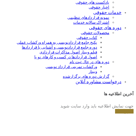
پادکست های حقوقی
اخبار حقوقی
خدمات حقوقی
نمونه قراردادهای تنظیمی
اشتراک سالانه خدمات
دوره های حقوقی
محصولات حقوقی
کتاب حقوقی
پکیج جامع قراردادنویسی به همراه ورکشاپ عملی
دوره جامع قراردادنويسی و آشنايی با قراردادها
فیلم وبینار اصول مذاکرات قراردادی
اصول قراردادها در کسب و کارهای نو پا
دوره های در حال ثبت نام
ورکشاپ تمرینی قرارداد نویسی
وبینار
گزارش دوره های برگزارشده
درخواست مشاوره آنلاین
آخرین اطلاعیه ها
جهت نمایش اطلاعیه باید وارد سایت شوید
شروع کنید