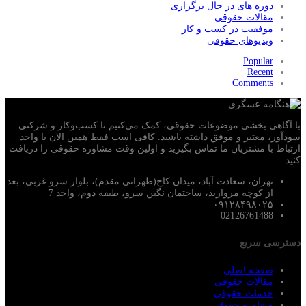
دوره های در حال برگزاری
مقالات حقوقی
موفقیت در کسب و کار
ویدیوهای حقوقی
Popular
Recent
Comments
با آگاهی بخشی موضوعات حقوقی، کمک می‌‎کنیم تا کسب‌وکار و شرکتی
سودآور، معتبر و موفق داشته باشید. کافی است فقط همین الان با واحد
ارتباط با مشتریان ما تماس بگیرید و اولین وقت مشاوره حقوقی را دریافت
کنید.
تهران، سعادت آباد، میدان کاج(طهرانی مقدم)، بلوار سرو غربی، بعد
از کوچه مروارید، ساختمان نگین سرو، طبقه دوم، واحد 7
۰۹۱۲۸۴۹۸۰۲۵
02126761488
دسترسی سریع
صفحه اصلی
مقالات حقوقی
خدمات حقوقی
مشاوره حقوقی