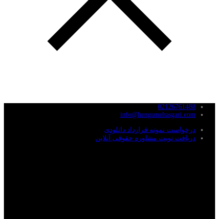
02126761488
info@hengamehasgari.com
درخواست نمونه قرارداد دانلودی
دریافت نوبت مشاوره حقوقی آنلاین