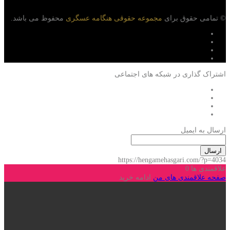
© تمامی حقوق برای
مجموعه حقوقی هنگامه عسگری
محفوظ می باشد.
اشتراک گذاری در شبکه های اجتماعی
ارسال به ایمیل
ارسال
https://hengamehasgari.com/?p=4034
علاقمندی ها
0
صفحه علاقمندی های من
ادامه خرید