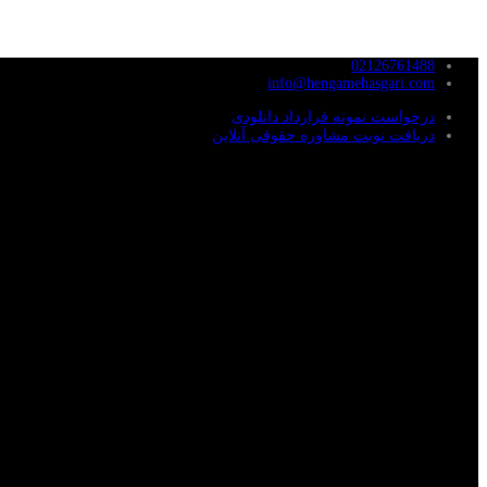
02126761488
info@hengamehasgari.com
درخواست نمونه قرارداد دانلودی
دریافت نوبت مشاوره حقوقی آنلاین