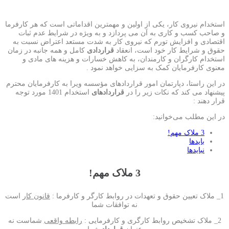
استخدام نیروی کار، یکی از اولین و مهم­ترین اقداماتی است که هر کارفرما
و صاحب کسب و کاری به آن می­ پردازد و به ویژه در شرایط عدم ثبات
اقتصادی و افزایش تورم که نیروی کار به شدت مستعد اعتراض نسبت به
حقوق و شرایط کار خود است، انعقاد
قراردادی
کامل و همه­ جانبه در زمان
استخدام کارگران و کارمندان، به کاهش خسارات و هزینه­ های مادی و
معنوی کارفرمایان کمک به سزایی خواهد نمود .
در این راستا، دپارتمان امور قراردادهای مؤسسه ویرا به کارفرمایان محترم
پیشنهاد می­ کند که نکات زیر را در
قراردادهای
استخدام 1401 مورد توجه
قرار دهند :
در این مطلب می‌خوانید:
3 ملاک مهم!
بایدها
نبایدها
3 ملاک مهم!
1_ ملاک تعیین حقوق و تعهدات در روابط کارگر و کارفرما :
قانون کار
است
نه توافقات شما
2_ ملاک تشخیص روابط کارگری و کارفرمایی :
رابطه واقعی
شماست نه