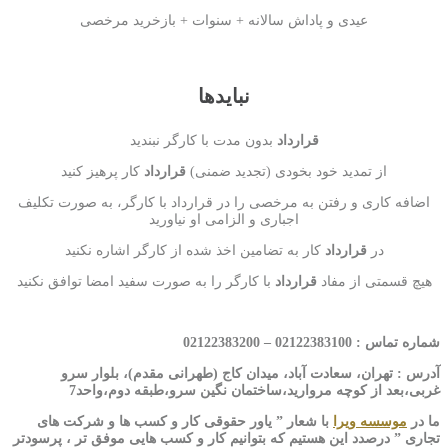
عیدی و پاداش سالانه + سنوات + بازخرید مرخصی
نبایدها
قرارداد
بدون مدت با کارگر نبندید
از تمدید خود بخودی (تجدید ضمنی)
قرارداد
کار پرهیز کنید
اضافه کاری و رفتن به مرخصی را در قرارداد با کارگر، به صورت تکلیف
اجباری و الزامی او نیاورید
در
قرارداد
کار به تضامین اخذ شده از کارگر اشاره نکنید
هیچ قسمتی از مفاد
قرارداد
با کارگر را به صورت سفید امضا توافق نکنید
شماره تماس : 02122383100 – 02122383200
آدرس : تهران، سعادت آباد، میدان کاج (طهرانی مقدم)، بلوار سرو
غربی،بعد از کوچه مروارید،ساختمان نگین سرو،طبقه دوم،واحد7
ما در
موسسه ویرا
با شعار ” یاور حقوقی کار و کسب ها و شرکت های
تجاری ” درصدد این هستیم که بتوانیم کار و کسب هایی موفق تر ، پرسودتر