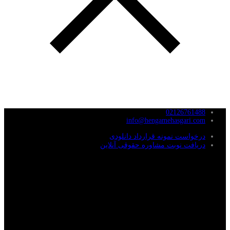
02126761488
info@hengamehasgari.com
درخواست نمونه قرارداد دانلودی
دریافت نوبت مشاوره حقوقی آنلاین