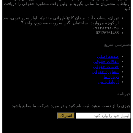
ارتباط با مشتریان ما تماس بگیرید و اولین وقت مشاوره حقوقی را دریافت
کنید.
تهران، سعادت آباد، میدان کاج(طهرانی مقدم)، بلوار سرو غربی، بعد
از کوچه مروارید، ساختمان نگین سرو، طبقه دوم، واحد 7
۰۹۱۲۸۴۹۸۰۲۵
02126761488
دسترسی سریع
صفحه اصلی
مقالات حقوقی
خدمات حقوقی
مشاوره حقوقی
درباره ما
ارتباط با من
خبرنامه
چیزی را از دست ندهید، ثبت نام کنید و در مورد شرکت ما مطلع باشید.