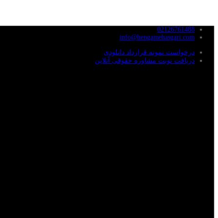
02126761488
info@hengamehasgari.com
درخواست نمونه قرارداد دانلودی
دریافت نوبت مشاوره حقوقی آنلاین