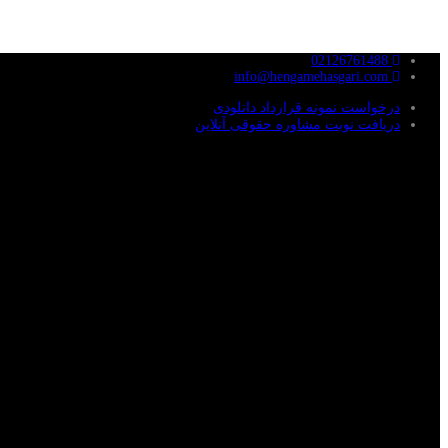
02126761488
info@hengamehasgari.com
درخواست نمونه قرارداد دانلودی
دریافت نوبت مشاوره حقوقی آنلاین