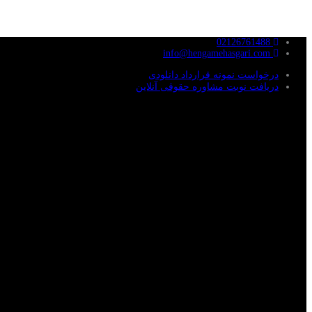
02126761488
info@hengamehasgari.com
درخواست نمونه قرارداد دانلودی
دریافت نوبت مشاوره حقوقی آنلاین