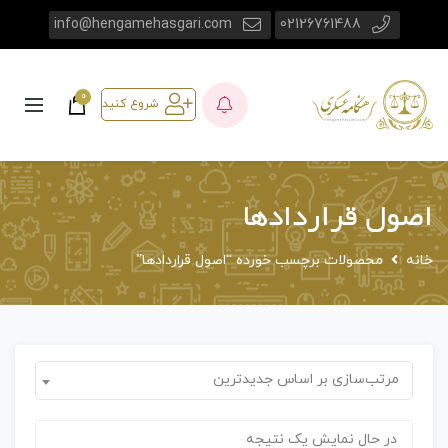
info@hengamehasgari.com
02126761488
0
شروع کنید
اصول قراردادها
خانه
محصولات برچسب خورده “اصول قراردادها”
مرتب‌سازی بر اساس جدیدترین
در حال نمایش یک نتیجه