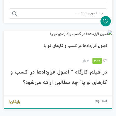
جستجو
برای:
اصول قراردادها در کسب و کارهای نو پا
3.00
3 رای
در فیلم کارگاه " اصول قراردادها در کسب و
کارهای نو پا" چه مطالبی ارائه می‌شود؟
تعریف قرارداد و ارکان عمومی قراردادها
46
چطور همان ابتدای شروع کسب و کارنوپا، آن را نابود نکنیم؟
رایگان!
اصلی‌ترین دلیل فروپاشی تیم های استارتاپی چه خواهد