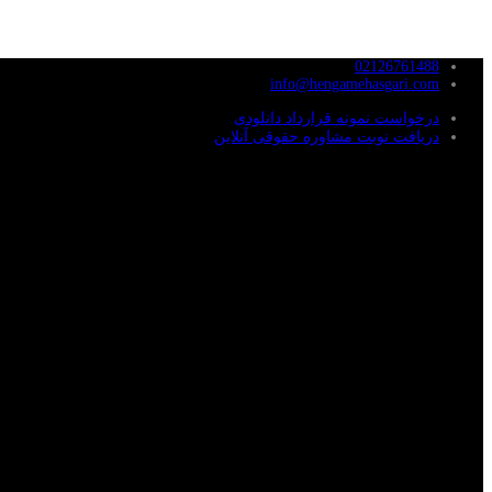
02126761488
info@hengamehasgari.com
درخواست نمونه قرارداد دانلودی
دریافت نوبت مشاوره حقوقی آنلاین