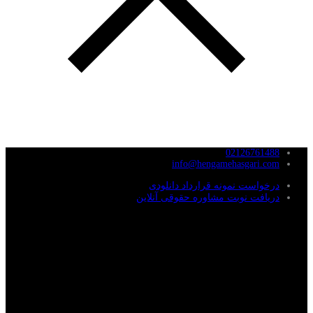
02126761488
info@hengamehasgari.com
درخواست نمونه قرارداد دانلودی
دریافت نوبت مشاوره حقوقی آنلاین