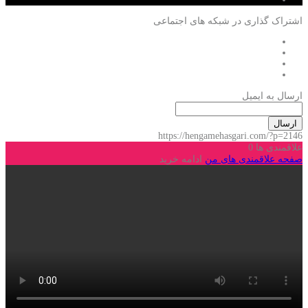
اشتراک گذاری در شبکه های اجتماعی
ارسال به ایمیل
ارسال
https://hengamehasgari.com/?p=2146
علاقمندی ها
0
صفحه علاقمندی های من
ادامه خرید