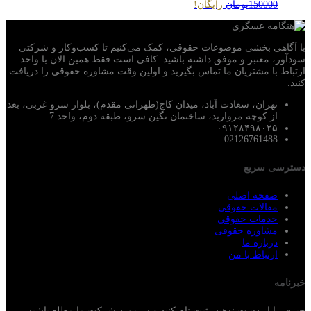
150000تومان
رایگان!
با آگاهی بخشی موضوعات حقوقی، کمک می‌‎کنیم تا کسب‌وکار و شرکتی
سودآور، معتبر و موفق داشته باشید. کافی است فقط همین الان با واحد
ارتباط با مشتریان ما تماس بگیرید و اولین وقت مشاوره حقوقی را دریافت
کنید.
تهران، سعادت آباد، میدان کاج(طهرانی مقدم)، بلوار سرو غربی، بعد
از کوچه مروارید، ساختمان نگین سرو، طبقه دوم، واحد 7
۰۹۱۲۸۴۹۸۰۲۵
02126761488
دسترسی سریع
صفحه اصلی
مقالات حقوقی
خدمات حقوقی
مشاوره حقوقی
درباره ما
ارتباط با من
خبرنامه
چیزی را از دست ندهید، ثبت نام کنید و در مورد شرکت ما مطلع باشید.