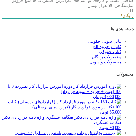
صاحبان کسب و کارهای نو٬ تیم های کارآفرین٬ استارتاپ ها مبلغ فروش
نمایشگاهی: 59 هزار تومان
11
رایگان!
دسته بندی ها
فایل صوتی حقوقی
فایل و جزوه pdf
کتاب حقوقی
محصولات رایگان
محصولات ویدیویی
محصولات
دوره آموزش قرارداد کار بصورت 0 تا
100 [فیلم + جزوه + نمونه قرارداد]
4,000,000
تومان
کتاب
160 نکته در مورد قرارداد کار (قراردادهای پرسنلی)
85,000
تومان
واژه نامه قراردادی دکتر
هنگامه عسگری
90,000
تومان
برنامه روزانه قرارداد نویسی