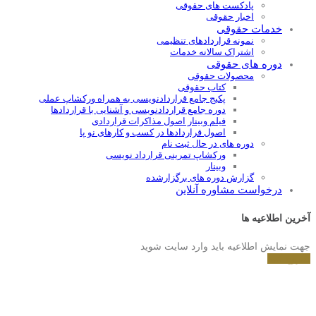
پادکست های حقوقی
اخبار حقوقی
خدمات حقوقی
نمونه قراردادهای تنظیمی
اشتراک سالانه خدمات
دوره های حقوقی
محصولات حقوقی
کتاب حقوقی
پکیج جامع قراردادنویسی به همراه ورکشاپ عملی
دوره جامع قراردادنويسی و آشنايی با قراردادها
فیلم وبینار اصول مذاکرات قراردادی
اصول قراردادها در کسب و کارهای نو پا
دوره های در حال ثبت نام
ورکشاپ تمرینی قرارداد نویسی
وبینار
گزارش دوره های برگزارشده
درخواست مشاوره آنلاین
آخرین اطلاعیه ها
جهت نمایش اطلاعیه باید وارد سایت شوید
شروع کنید