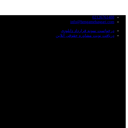
02126761488
info@hengamehasgari.com
درخواست نمونه قرارداد دانلودی
دریافت نوبت مشاوره حقوقی آنلاین