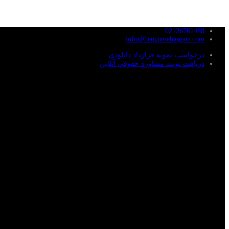
02126761488
info@hengamehasgari.com
درخواست نمونه قرارداد دانلودی
دریافت نوبت مشاوره حقوقی آنلاین