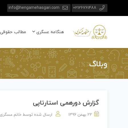
info@hengamehasgari.com
02126761488
هنگامه عسگری
مطالب حقوقی
وبلاگ
گزارش دورهمی استارتاپی
۲۲ بهمن ۱۳۹۶
ارسال شده توسط
خانم عسگری