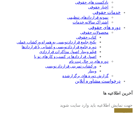
پادکست های حقوقی
اخبار حقوقی
خدمات حقوقی
نمونه قراردادهای تنظیمی
اشتراک سالانه خدمات
دوره های حقوقی
محصولات حقوقی
کتاب حقوقی
پکیج جامع قراردادنویسی به همراه ورکشاپ عملی
دوره جامع قراردادنويسی و آشنايی با قراردادها
فیلم وبینار اصول مذاکرات قراردادی
اصول قراردادها در کسب و کارهای نو پا
دوره های در حال ثبت نام
ورکشاپ تمرینی قرارداد نویسی
وبینار
گزارش دوره های برگزارشده
درخواست مشاوره آنلاین
آخرین اطلاعیه ها
جهت نمایش اطلاعیه باید وارد سایت شوید
شروع کنید