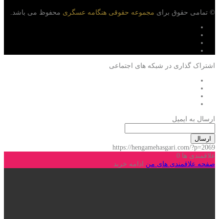
© تمامی حقوق برای
مجموعه حقوقی هنگامه عسگری
محفوظ می باشد.
اشتراک گذاری در شبکه های اجتماعی
ارسال به ایمیل
ارسال
https://hengamehasgari.com/?p=2069
علاقمندی ها
0
صفحه علاقمندی های من
ادامه خرید