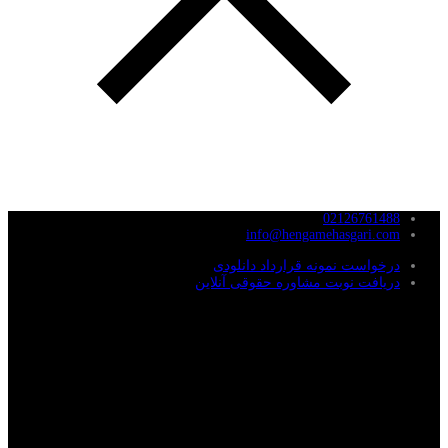
02126761488
info@hengamehasgari.com
درخواست نمونه قرارداد دانلودی
دریافت نوبت مشاوره حقوقی آنلاین