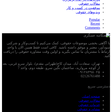
مقالات حقوقی
موفقیت در کسب و کار
ویدیوهای حقوقی
Popular
Recent
Comments
با آگاهی بخشی موضوعات حقوقی، کمک می‌‎کنیم تا کسب‌وکار و شرکتی
سودآور، معتبر و موفق داشته باشید. کافی است فقط همین الان با واحد
ارتباط با مشتریان ما تماس بگیرید و اولین وقت مشاوره حقوقی را دریافت
کنید.
تهران، سعادت آباد، میدان کاج(طهرانی مقدم)، بلوار سرو غربی، بعد
از کوچه مروارید، ساختمان نگین سرو، طبقه دوم، واحد 7
۰۹۱۲۸۴۹۸۰۲۵
02126761488
دسترسی سریع
صفحه اصلی
مقالات حقوقی
خدمات حقوقی
مشاوره حقوقی